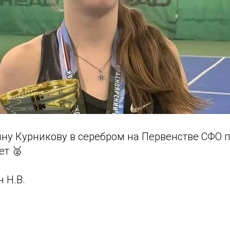
ну Курникову в серебром на Первенстве СФО п
ет 🥈
н Н.В.