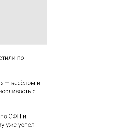
етили по-
s — весёлом и
носливость с
по ОФП и,
му уже успел