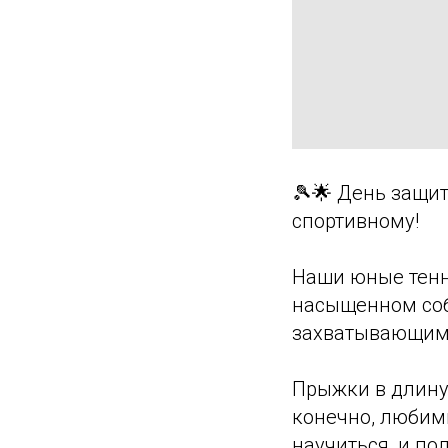
🎾🌟 День защит
спортивному!
Наши юные тенн
насыщенном соб
захватывающими
Прыжки в длину,
конечно, любим
научиться, и по