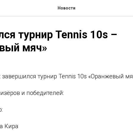
Новости
ся турнир Tennis 10s –
вый мяч»
 завершился турнир Tennis 10s «Оранжевый мяч
изёров и победителей:
:
ва Кира