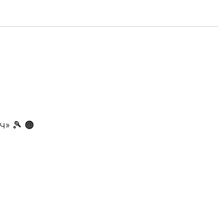
» 🎾 🟠