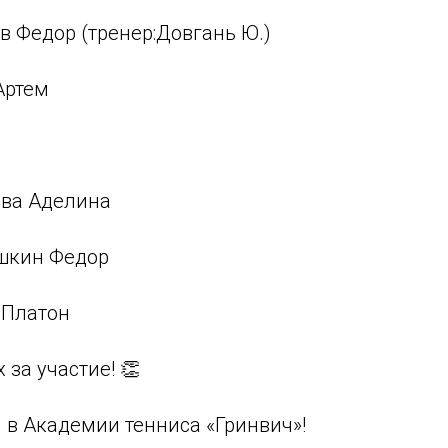
ов Федор (тренер:Довгань Ю.)
 Артем
ова Аделина
ушкин Федор
 Платон
 за участие! 👏
 в Академии тенниса «Гринвич»!