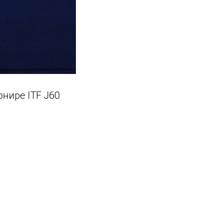
нире ITF J60