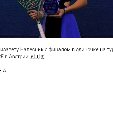
завету Налесник с финалом в одиночке на тур
 в Австрии 🇦🇹🥈
.А.