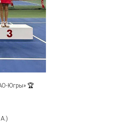
О-Югры» 🏆
А.)