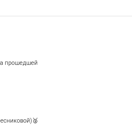
на прошедшей
лесниковой)🥈