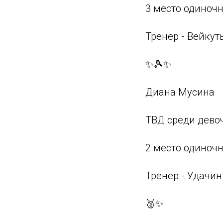
3 место одиночн
Тренер - Вейкуть
✨🎾✨
Диана Мусина
ТВД среди девоч
2 место одиноч
Тренер - Удачин 
🥈✨