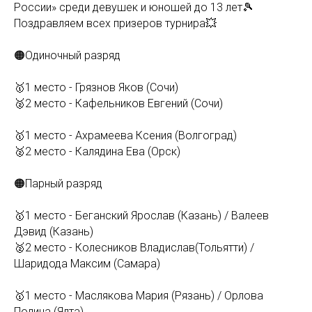
России» среди девушек и юношей до 13 лет🎾
Поздравляем всех призеров турнира💥
🟠Одиночный разряд
🥇1 место - Грязнов Яков (Сочи)
🥈2 место - Кафельников Евгений (Сочи)
🥇1 место - Ахрамеева Ксения (Волгоград)
🥈2 место - Калядина Ева (Орск)
🟠Парный разряд
🥇1 место - Беганский Ярослав (Казань) / Валеев
Дэвид (Казань)
🥈2 место - Колесников Владислав(Тольятти) /
Шаридода Максим (Самара)
🥇1 место - Маслякова Мария (Рязань) / Орлова
Полина (Ялта)